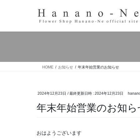
コ
ナ
ン
ビ
テ
ゲ
ン
ー
ツ
シ
へ
ョ
ス
ン
キ
に
ッ
移
HOME
お知らせ
年末年始営業のお知らせ
プ
動
2024年12月23日
/ 最終更新日時 :
2024年12月23日
hanan
年末年始営業のお知ら
おはようございます