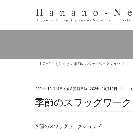
コ
ナ
ン
ビ
テ
ゲ
ン
ー
ツ
シ
へ
ョ
ス
ン
キ
に
ッ
移
HOME
お知らせ
季節のスワッグワークショップ
プ
動
2024年10月19日
/ 最終更新日時 :
2024年10月19日
hanan
季節のスワッグワーク
季節のスワッグワークショップ