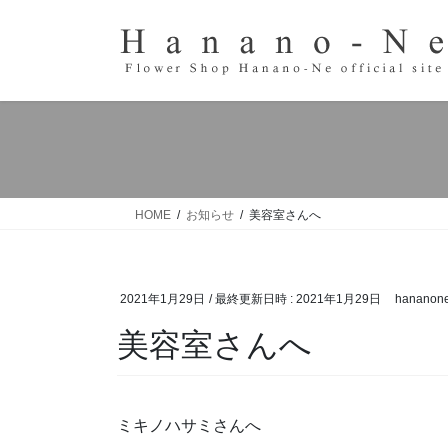
コ
ナ
ン
ビ
テ
ゲ
ン
ー
ツ
シ
へ
ョ
ス
ン
キ
に
ッ
移
HOME
お知らせ
美容室さんへ
プ
動
2021年1月29日
/ 最終更新日時 :
2021年1月29日
hananon
美容室さんへ
ミキノハサミさんへ