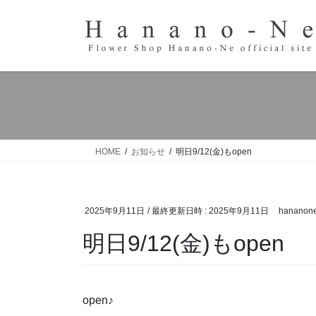
コ
ナ
ン
ビ
テ
ゲ
ン
ー
ツ
シ
へ
ョ
ス
ン
キ
に
ッ
移
HOME
お知らせ
明日9/12(金)もopen
プ
動
2025年9月11日
/ 最終更新日時 :
2025年9月11日
hananon
明日9/12(金)もopen
open♪